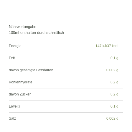
Nährwertangabe
100ml enthalten durchschnittlich
Energie
147 kJ/37 kcal
Fett
0,1 g
davon gesättigte Fettsäuren
0,002 g
Kohlenhydrate
8,2 g
davon Zucker
8,2 g
Eiweiß
0,1 g
Salz
0,002 g